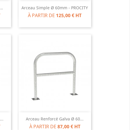
Aperçu rapide

..
Arceau Simple Ø 60mm - PROCITY
T
À PARTIR DE
125,00 € HT
Aperçu rapide

..
Arceau Renforcé Galva Ø 60...
T
À PARTIR DE
87,00 € HT