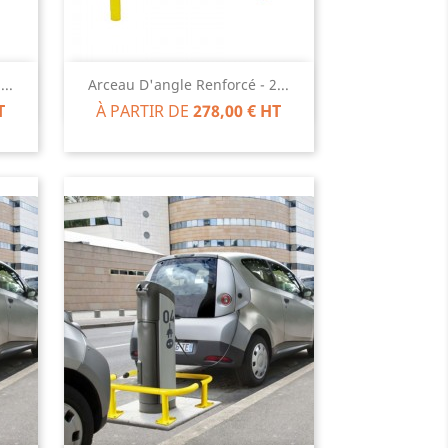
Aperçu rapide

..
Arceau D'angle Renforcé - 2...
T
À PARTIR DE
278,00 € HT