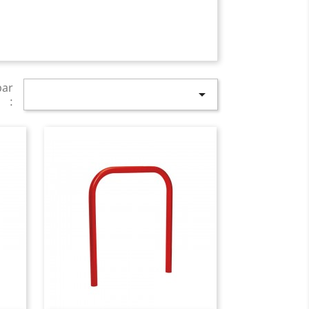
par

: