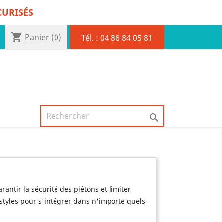
CURISÉS
shopping_cart
Panier
(0)
Tél. :
04 86 84 05 81

rantir la sécurité des piétons et limiter
 styles pour s'intégrer dans n'importe quels