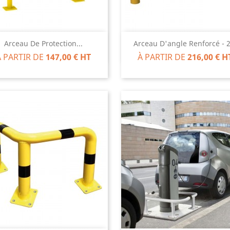
Aperçu rapide
Aperçu rapide


Arceau De Protection...
Arceau D'angle Renforcé - 2.
À PARTIR DE
147,00 € HT
À PARTIR DE
216,00 € H