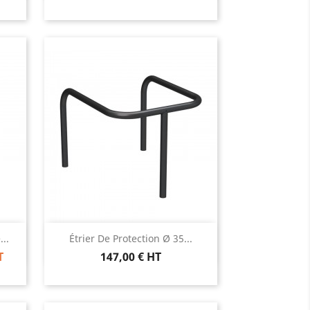
Aperçu rapide

..
Étrier De Protection Ø 35...
T
147,00 € HT