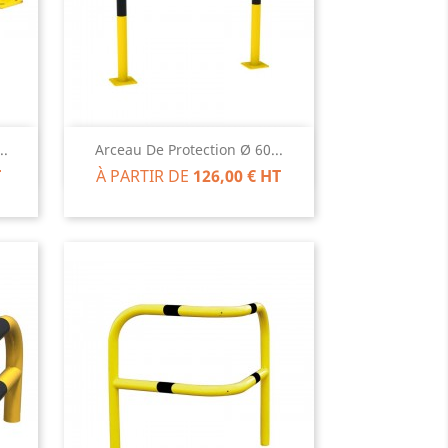
Aperçu rapide

..
Arceau De Protection Ø 60...
T
À PARTIR DE
126,00 € HT