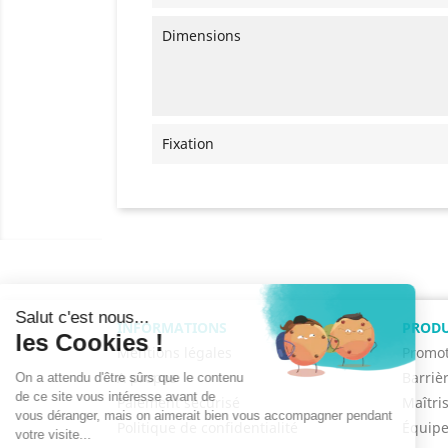
Dimensions
Fixation
INFORMATIONS
PRODU
Mentions légales
Promot
A propos
Barriè
Paiement sécurisé
Maîtri
Politique de confidentialité
Équipe