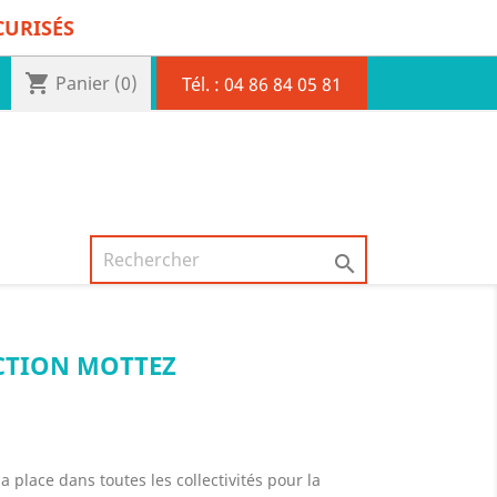
CURISÉS
shopping_cart
Panier
(0)
Tél. :
04 86 84 05 81

CTION MOTTEZ
a place dans toutes les collectivités pour la