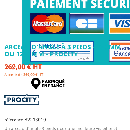
ARCEAU D'ANGLE À 3 PIEDS - 600 MM
OU 1200 MM - PROCITY
269,00 € HT
À partir de
269,00 €
HT
BV213010
référence
Un arceau d'angle 3 pieds pour une meilleure visibilité et