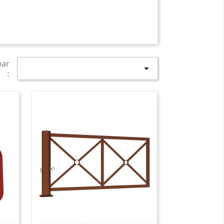
par

: