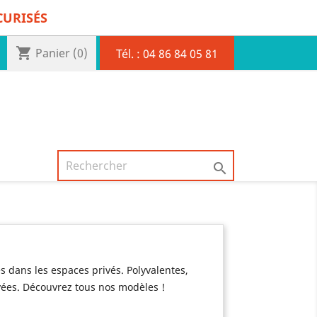
CURISÉS
shopping_cart
Panier
(0)
Tél. :
04 86 84 05 81

s dans les espaces privés. Polyvalentes,
rivées. Découvrez tous nos modèles !