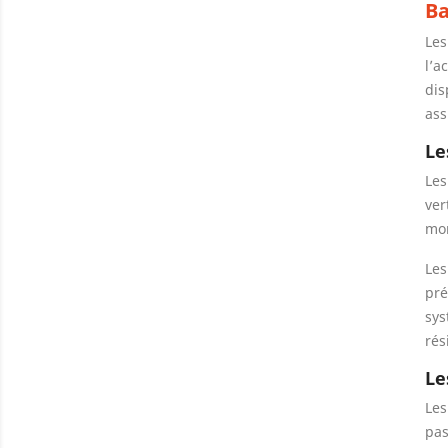
Ba
Les
l’a
dis
ass
Le
Les
ver
mon
Les
pré
sys
rés
Le
Les
pas