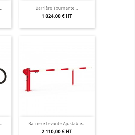
Aperçu rapide

..
Barrière Tournante...
1 024,00 € HT
Aperçu rapide

..
Barrière Levante Ajustable...
2 110,00 € HT