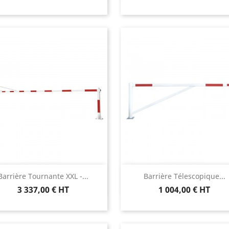
Aperçu rapide
Aperçu rapide


Barrière Tournante XXL -...
Barrière Télescopique...
3 337,00 € HT
1 004,00 € HT