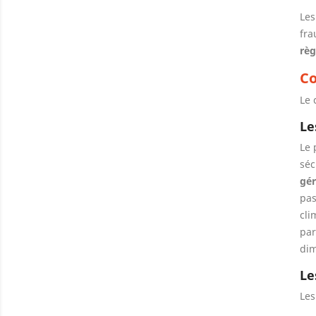
Les
fra
règ
Co
Le 
Le
Le 
séc
gér
pas
cli
par
dim
Le
Les