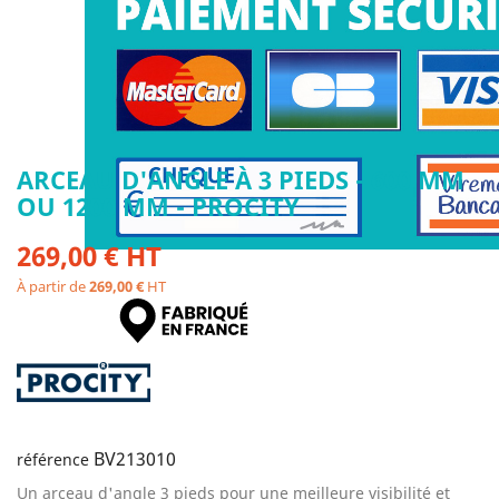
ARCEAU D'ANGLE À 3 PIEDS - 600 MM
OU 1200 MM - PROCITY
269,00 € HT
À partir de
269,00 €
HT
BV213010
référence
Un arceau d'angle 3 pieds pour une meilleure visibilité et