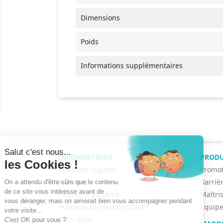
Dimensions
Poids
Informations supplémentaires
INFORMATIONS
PRODU
Mentions légales
Promot
A propos
Barriè
Paiement sécurisé
Maîtri
Politique de confidentialité
Équipe
CGV - CGU