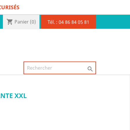
CURISÉS
shopping_cart
Panier
(0)
Tél. :
04 86 84 05 81

NTE XXL