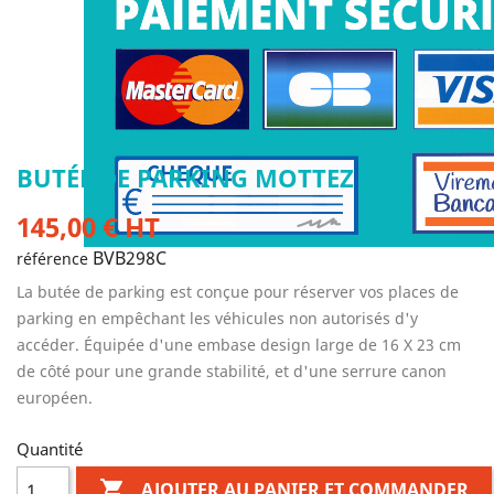
BUTÉE DE PARKING MOTTEZ
145,00 € HT
BVB298C
référence
La butée de parking est conçue pour réserver vos places de
parking en empêchant les véhicules non autorisés d'y
accéder. Équipée d'une embase design large de 16 X 23 cm
de côté pour une grande stabilité, et d'une serrure canon
européen.
Quantité

AJOUTER AU PANIER ET COMMANDER