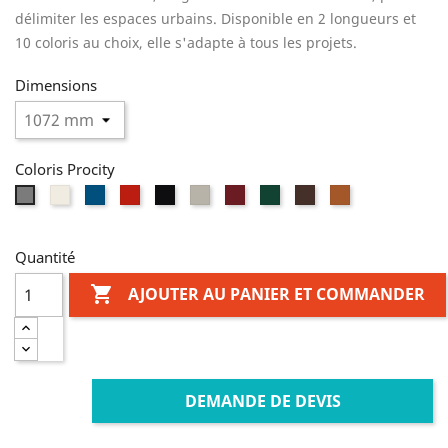
délimiter les espaces urbains. Disponible en 2 longueurs et
10 coloris au choix, elle s'adapte à tous les projets.
Dimensions
Coloris Procity
Blanc
Bleu
Rouge
Noir
Gris
Bordeaux
Vert
Marron
Aspect
Gris
RAL
RAL
RAL
RAL
clair
RAL
RAL
RAL
Corten
Procity
9010
5010
3020
9005
RAL
3004
6005
8017
7044
Quantité

AJOUTER AU PANIER ET COMMANDER
DEMANDE DE DEVIS