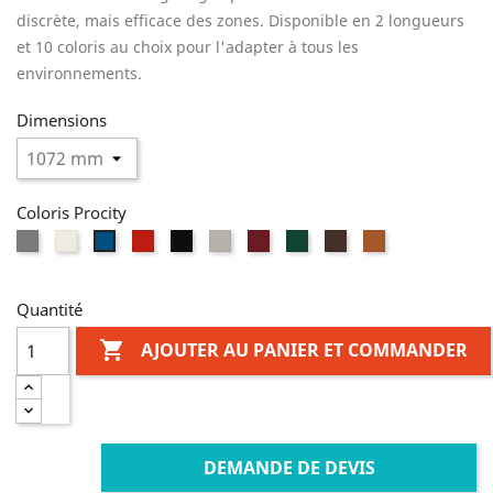
discrète, mais efficace des zones. Disponible en 2 longueurs
et 10 coloris au choix pour l'adapter à tous les
environnements.
Dimensions
Coloris Procity
Gris
Blanc
Rouge
Noir
Gris
Bordeaux
Vert
Marron
Aspect
Bleu
Procity
RAL
RAL
RAL
clair
RAL
RAL
RAL
Corten
RAL
9010
3020
9005
RAL
3004
6005
8017
5010
7044
Quantité

AJOUTER AU PANIER ET COMMANDER
DEMANDE DE DEVIS