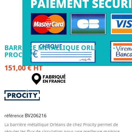
BARRIÈRE MÉTALLIQUE ORLÉANS -
PROCITY
151,00 € HT
BV206216
référence
La barrière métallique Orléans de chez Procity permet de
réguler les flux de circulation pour une meilleure maitrise