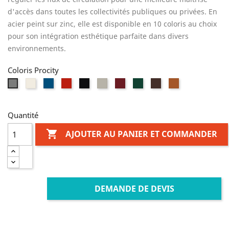
d'accès dans toutes les collectivités publiques ou privées. En
acier peint sur zinc, elle est disponible en 10 coloris au choix
pour son intégration esthétique parfaite dans divers
environnements.
Coloris Procity
Blanc
Bleu
Rouge
Noir
Gris
Bordeaux
Vert
Marron
Aspect
Gris
RAL
RAL
RAL
RAL
clair
RAL
RAL
RAL
Corten
Procity
9010
5010
3020
9005
RAL
3004
6005
8017
7044
Quantité

AJOUTER AU PANIER ET COMMANDER
DEMANDE DE DEVIS