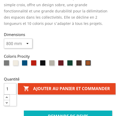
simple croix, offre un design sobre, une grande
fonctionnalité et une grande durabilité pour la délimitation
des espaces dans les collectivités. Elle se décline en 2
longueurs et 10 coloris pour s'adapter à tous les projets.
Dimensions
Coloris Procity
Gris
Blanc
Bleu
Rouge
Noir
Gris
Bordeaux
Vert
Marron
Aspect
Procity
RAL
RAL
RAL
RAL
clair
RAL
RAL
RAL
Corten
9010
5010
3020
9005
RAL
3004
6005
8017
7044
Quantité

AJOUTER AU PANIER ET COMMANDER