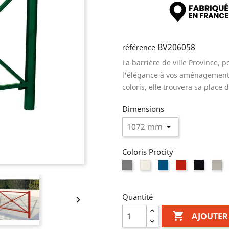
BV206058
référence
La barrière de ville Province
l'élégance à vos aménagements
coloris, elle trouvera sa place
Dimensions
Coloris Procity
Gris
Blanc
Bleu
Rouge
Noir
Gr
Procity
RAL
RAL
RAL
RAL
cl
9010
5010
3020
9005
R
70
Quantité


AJOUTER