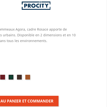
, pommeaux Agora, cadre Rosace apporte de
 urbains. Disponible en 2 dimensions et en 10
 dans tous les environnements.
is
Bordeaux
Marron
Aspect
Vert
air
RAL
RAL
Corten
RAL
AL
3004
8017
6005
44
 AU PANIER ET COMMANDER