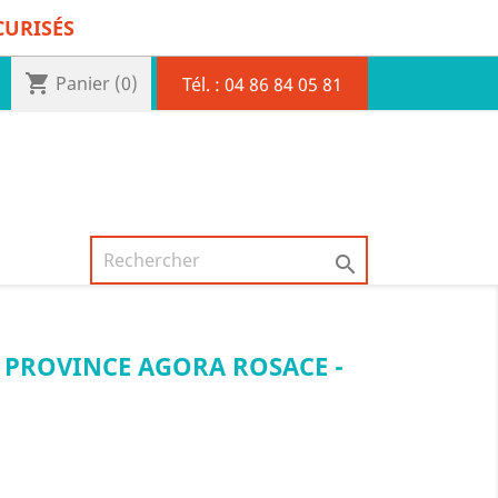
CURISÉS
shopping_cart
Panier
(0)
Tél. :
04 86 84 05 81

E PROVINCE AGORA ROSACE -