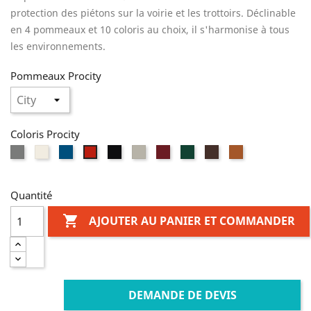
protection des piétons sur la voirie et les trottoirs. Déclinable
en 4 pommeaux et 10 coloris au choix, il s'harmonise à tous
les environnements.
Pommeaux Procity
Coloris Procity
Gris
Blanc
Bleu
Noir
Gris
Bordeaux
Vert
Marron
Aspect
Rouge
Procity
RAL
RAL
RAL
clair
RAL
RAL
RAL
Corten
RAL
9010
5010
9005
RAL
3004
6005
8017
3020
7044
Quantité

AJOUTER AU PANIER ET COMMANDER
DEMANDE DE DEVIS