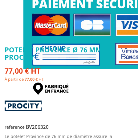
POTELET PROVINCE Ø 76 MM -
PROCITY
77,00 € HT
À partir de
77,00 €
HT
BV206320
référence
Le potelet Province de 76 mm de diamètre assure la