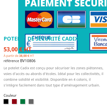
POTELET DE SÉCURITÉ CADIX
53,00 € HT
À partir de
38,00 €
HT
BV10806
référence
Le potelet Cadix est conçu pour sécuriser les zones piétonnes,
voies d’accès ou abords d’écoles. Idéal pour les collectivités, il
combine solidité et visibilité. Disponible en 4 coloris, il
s’intègre facilement dans tout type d’aménagement urbain.
Couleur
Bordeaux
Vert
Gris
Noir
RAL
RAL
RAL
RAL