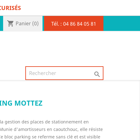
CURISÉS
shopping_cart
Panier
(0)
Tél. :
04 86 84 05 81

KING MOTTEZ
la gestion des places de stationnement en
Munie d'amortisseurs en caoutchouc, elle résiste
e bloc parking se referme sans clé et est visible