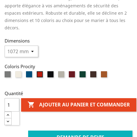
apporte élégance à vos aménagements de sécurité des
espaces extérieurs. Robuste et durable, elle se décline en 2
dimensions et 10 coloris au choix pour se marier à tous les
décors.
Dimensions
Coloris Procity
Gris
Blanc
Bleu
Noir
Gris
Bordeaux
Vert
Marron
Aspect
Rouge
Procity
RAL
RAL
RAL
clair
RAL
RAL
RAL
Corten
RAL
9010
5010
9005
RAL
3004
6005
8017
3020
7044
Quantité

AJOUTER AU PANIER ET COMMANDER