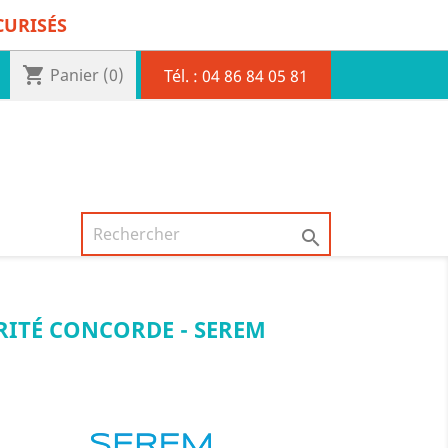
CURISÉS
shopping_cart
Panier
(0)
Tél. :
04 86 84 05 81

RITÉ CONCORDE - SEREM