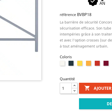
AN
BVBP18
référence
La barrière de sécurité Concorde
sécurisation efficace. Son tub
intempéries grâce à son traitem
et avec l'option crosses (sur de
à tout aménagement urbain.
Coloris
Blanc
Anthracite
Jaune
Jaune
Rouge
Bo
RAL
RAL
RAL
RAL
RAL
R
9010
7016
1021
1003
30210
30
Quantité

AJOUTER
DE