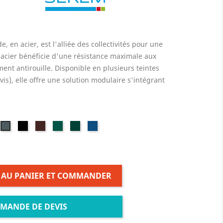
, en acier, est l'alliée des collectivités pour une
e acier bénéficie d'une résistance maximale aux
ent antirouille. Disponible en plusieurs teintes
vis), elle offre une solution modulaire s'intégrant
rdeaux
Noir
Marron
Vert
Vert
Bleu
Gris
AL
RAL
RAL
RAL
RAL
RAL
RAL
04
9005
8017
6028
6005
5010
7012
 AU PANIER ET COMMANDER
MANDE DE DEVIS