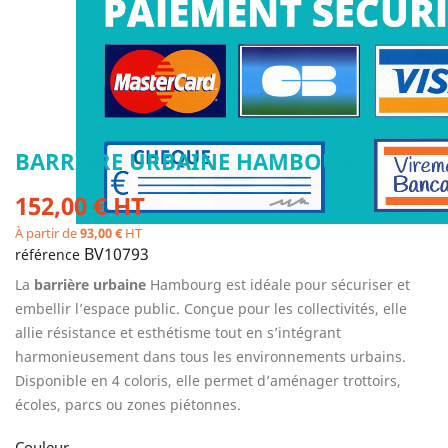
BARRIÈRE URBAINE HAMBOURG
152,00 € HT
À partir de
93,00 €
HT
BV10793
référence
La
barrière urbaine
Hambourg est idéale pour sécuriser et
embellir l’espace public. Conçue pour les collectivités, elle
allie résistance et esthétisme tout en s’intégrant
harmonieusement dans tous les environnements urbains.
Disponible en 4 coloris, elle permet d’aménager trottoirs,
écoles, parcs ou zones piétonnes.
Couleur