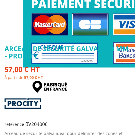
ARCEAU DE SÉCURITÉ GALVA Ø 60 MM
- PROCITY
57,00 € HT
À partir de
57,00 €
HT
BV204006
référence
Arceau de sécurité galva idéal pour délimiter des zones et