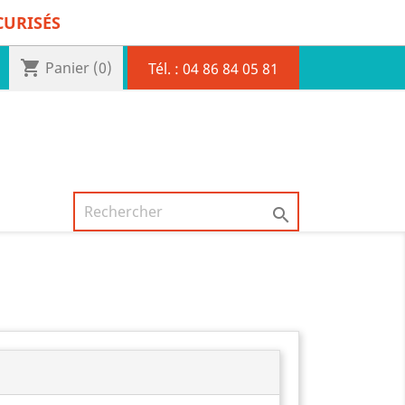
CURISÉS
shopping_cart
Panier
(0)
Tél. :
04 86 84 05 81
