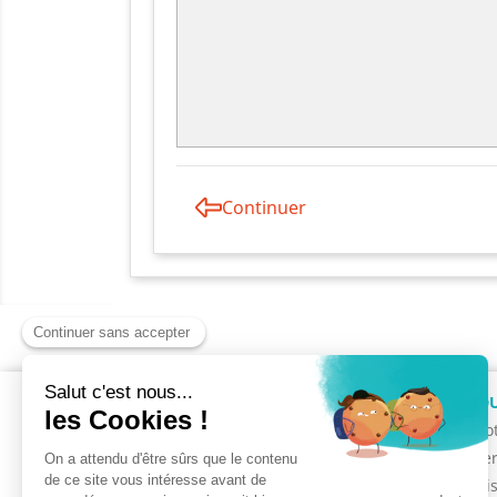
Continuer
INFORMATIONS
PRODU
Mentions légales
Promot
A propos
Barriè
Paiement sécurisé
Maîtri