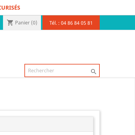
CURISÉS
shopping_cart
Panier
(0)
Tél. :
04 86 84 05 81
