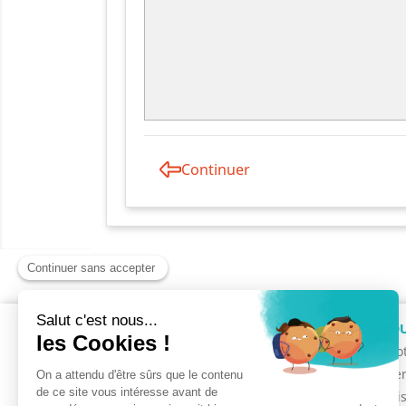
Continuer
INFORMATIONS
PRODU
Mentions légales
Promot
A propos
Barriè
Paiement sécurisé
Maîtri