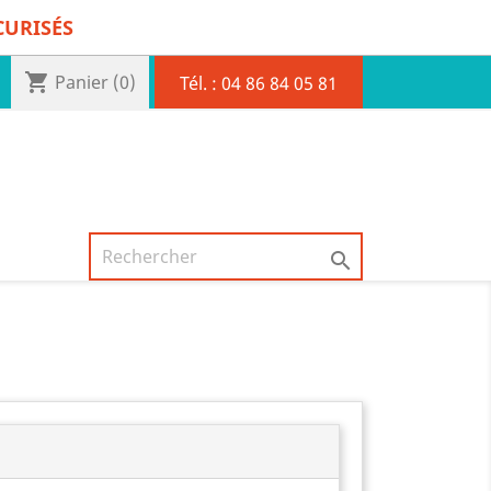
CURISÉS
shopping_cart
Panier
(0)
Tél. :
04 86 84 05 81
